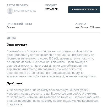
АВТОР ПРОЄКТУ
БЮДЖЕТ
287 461 ГРН
РОЗРАХУНОК БЮДЖЕТУ
КРІСТІНА ЮРЧЕНКО
НАСЕЛЕНИЙ ПУНКТ
АДРЕСА
Боярка
вул. Сєдова, 7, Боярка
ОПИС
Опис проекту
"Зелений клас" буде візитівкою нашого ліцею, оскільки буде
облаштований у затишній зеленій зоні. За нашим баченням ця
територія загальною площею 135 м2, що має штучне покриття,
оснащена лавами, що розміщені півколом. План заходів з
реалізації проєкту: підготовка ділянки для облаштування,
вирівнювання грунту; викладення штучного покриття;
встановлення бетонної сцени з кафедрою для виступів;
встановлення лав із бетонною основою і дерев'яним покриттям.
Проблема
У "зеленому класі" на свіжому проходитимуть окремі уроки,
концерти, лекції, зустрічі, тощо. Відомо, що діти добре отримують
та засвоюють навчальний матеріал за межами шкільних кабінетів,
а також перебування на свіжому повітрі надзвичайно корисне для
їх здоров'я.