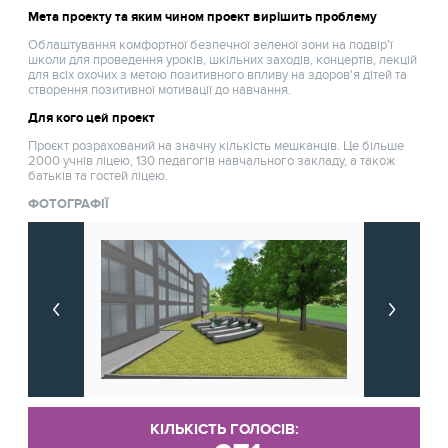
Мета проекту та яким чином проект вирішить проблему
Облаштування комфортної безпечної зеленої зони на подвір'ї
школи для проведення уроків, шкільних заходів, концертів, лекцій
для всіх охочих з метою позитивного впливу на здоров'я дітей та
створення позитивної мотивації до навчання.
Для кого цей проект
Проєкт розрахований на значну кількість мешканців. Це більше
2000 учнів ліцею, 130 педагогів навчального закладу, а також
батьків та гостей ліцею.
ФОТОГРАФІЇ
КІЛЬКІСТЬ ГОЛОСІВ: