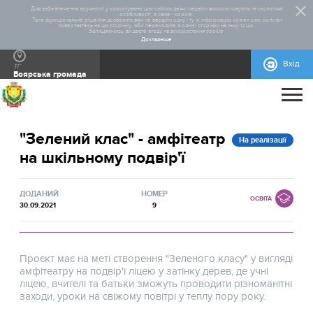
Для забезпечення зручності у користуванні цим сайтом деякі сервіси використовують технологічні
особливості, а саме - cookie.
Таке функціональне рішення дозволить вам не вводити одну і ту ж інформацію кожен раз, коли ви
повертаєтесь на цю сторінку, або переходите з однієї сторінки на іншу тощо.
Залишаючись, ви даєте згоду на використання cookie.
Докладніше
Вхід
ТГ
Боярська громада
ПРО ПРОЄКТ
"Зелений клас" - амфітеатр
ДОПОМОГА
ЗАГАЛЬНА ІНФОРМАЦІЯ
СТАТИСТИКА
РЕАЛІЗОВАНІ ПРОЄКТИ
На реалізації
на шкільному подвір'ї
КОНТАКТИ
НОРМАТИВНО-ПРАВОВА БАЗА
ПРАВИЛА УЧАСТІ
ЗГОДА КОРИСТУВАЧА
ЯК І ДЕ ПРОГОЛОСУВАТИ - ІНСТРУКЦІЯ
БЛАНКИ ДЛЯ ЗАВАНТАЖЕННЯ
ІНСТРУКЦІЇ
ДОДАНИЙ
НОМЕР
ОСВІТА
30.09.2021
9
Проєкт має на меті створення "Зеленого класу" у вигляді
амфітеатру на подвір'ї ліцею у затінку дерев, де учні
ліцею, вчителі та батьки зможуть проводити різноманітні
заходи, уроки на свіжому повітрі у теплу пору року.