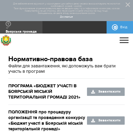
Для забезпечення зручності у користуванні цим сайтом деякі сервіси використовують технологічні
особливості, а саме - cookie.
Таке функціональне рішення дозволить вам не вводити одну і ту ж інформацію кожен раз, коли ви
повертаєтесь на цю сторінку, або переходите з однієї сторінки на іншу тощо.
Залишаючись, ви даєте згоду на використання cookie.
Докладніше
Вхід
ТГ
Боярська громада
ПРО ПРОЄКТ
Нормативно-правова база
ДОПОМОГА
ЗАГАЛЬНА ІНФОРМАЦІЯ
СТАТИСТИКА
РЕАЛІЗОВАНІ ПРОЄКТИ
Файли для завантаження, які допоможуть вам брати
участь в програмі
КОНТАКТИ
НОРМАТИВНО-ПРАВОВА БАЗА
ПРАВИЛА УЧАСТІ
ЗГОДА КОРИСТУВАЧА
ЯК І ДЕ ПРОГОЛОСУВАТИ - ІНСТРУКЦІЯ
БЛАНКИ ДЛЯ ЗАВАНТАЖЕННЯ
ІНСТРУКЦІЇ
ПРОГРАМА «БЮДЖЕТ УЧАСТІ В
БОЯРСЬКІЙ МІСЬКІЙ
Завантажити
ТЕРИТОРІАЛЬНІЙ ГРОМАДІ 2021»
ПОЛОЖЕННЯ про процедуру
організації та проведення конкурсу
Завантажити
«Бюджет участі в Боярській міській
територіальній громаді»