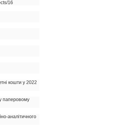
cts/16
етні кошти у 2022
 у паперовому
йно-аналітичного