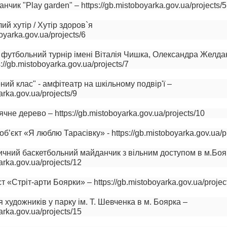
чик "Play garden" – https://gb.mistoboyarka.gov.ua/projects/5
ий хутір / Хутір здоров`я
oyarka.gov.ua/projects/6
- футбольний турнір імені Віталія Чишка, Олександра Желда
//gb.mistoboyarka.gov.ua/projects/7
ний клас" - амфітеатр на шкільному подвір'ї –
arka.gov.ua/projects/9
не дерево – https://gb.mistoboyarka.gov.ua/projects/10
б’єкт «Я люблю Тарасівку» - https://gb.mistoboyarka.gov.ua/p
ичний баскетбольний майданчик з вільним доступом в м.Боя
arka.gov.ua/projects/12
 «Стріт-арти Боярки» – https://gb.mistoboyarka.gov.ua/projec
 художників у парку ім. Т. Шевченка в м. Боярка –
arka.gov.ua/projects/15