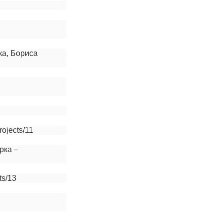
ка, Бориса
rojects/11
рка –
ts/13