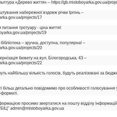
ьптура «Дерево життя» – https://gb.mistoboyarka.gov.ua/proje
штування набережної вздовж річки Ірпінь –
arka.gov.ua/projects/17
 питання тротуару - ціна життя!
boyarka.gov.ua/projects/19
бібліотека – зручна, доступна, популярна! –
arka.gov.ua/projects/20
рнізація бювету на вул. Білогородська, 43 –
arka.gov.ua/projects/22
руть найбільшу кількість голосів, будуть реалізовані за бюдж
ті більш детально повідомимо про особливості голосування
-форматі.
формацією просимо звертатися на пошту відділу інформаці
"БІЦ" admin@mistoboyarka.gov.ua