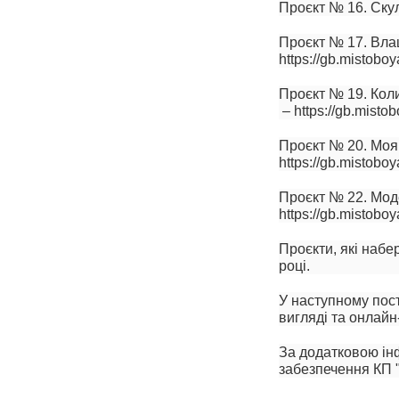
Проєкт № 16. Скул
Проєкт № 17. Вла
https://gb.mistoboy
Проєкт № 19. Коли
– https://gb.misto
Проєкт № 20. Моя 
https://gb.mistoboy
Проєкт № 22. Моде
https://gb.mistoboy
Проєкти, які набе
році.
У наступному пос
вигляді та онлайн
За додатковою ін
забезпечення КП 