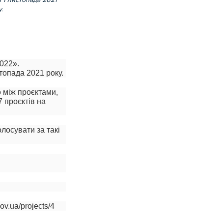
.
022».
топада 2021 року.
о між проєктами,
7 проєктів на
лосувати за такі
v.ua/projects/4