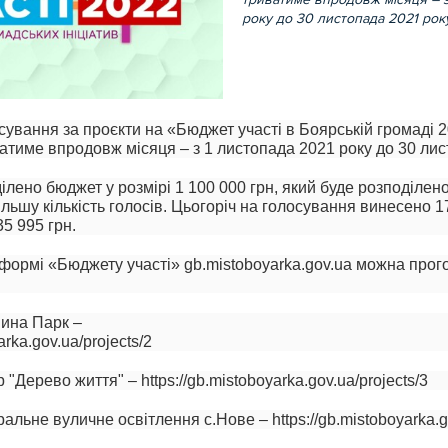
року до 30 листопада 2021 року
ування за проєкти на «Бюджет участі в Боярській громаді 2
тиме впродовж місяця – з 1 листопада 2021 року до 30 лис
ілено бюджет у розмірі 1 100 000 грн, який буде розподілен
ільшу кількість голосів. Цьогоріч на голосування винесено 1
35 995 грн.
формі «Бюджету участі» gb.mistoboyarka.gov.ua можна прого
шина Парк –
arka.gov.ua/projects/2
"Дерево життя" – https://gb.mistoboyarka.gov.ua/projects/3
альне вуличне освітлення с.Нове – https://gb.mistoboyarka.go