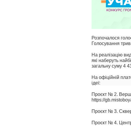
Розпочалося голос
Голосування трива
На реалізацію вид
які наберуть найб
загальну суму 4 4
На офіційній плат
ідеї:
Проєкт № 2. Вер
https://gb.mistoboy
Проєкт № 3. Сквер 
Проєкт № 4. Центр