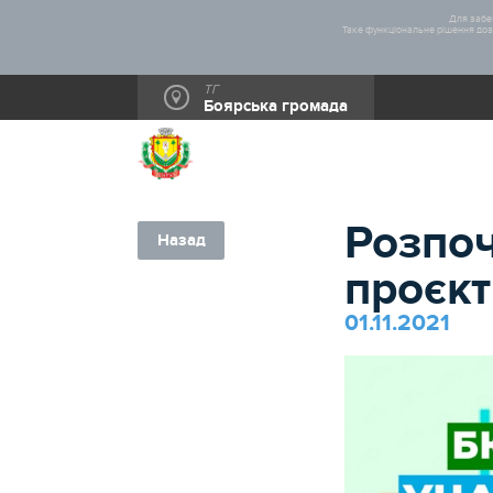
Для забез
Таке функціональне рішення дозв
ТГ
Боярська громада
Розпоч
Назад
проєкт
01.11.2021