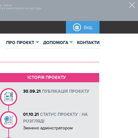
 - cookie.
 з однієї сторінки на іншу тощо.
Вхід
ПРО ПРОЄКТ
ДОПОМОГА
КОНТАКТИ
ьна інформація
Нормативно-правова база
тика
Правила участі
ІСТОРІЯ ПРОЄКТУ
овані проєкти
Згода користувача
30.09.21
ПУБЛІКАЦІЯ ПРОЄКТУ
Як і де проголосувати - інструкція
01.10.21
СТАТУС ПРОЄКТУ : НА
Бланки для завантаження
РОЗГЛЯДІ
Змінено адміністратором
Інструкції