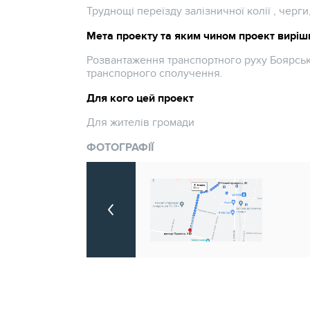
Труднощі переїзду залізничної колії , черги,
Мета проекту та яким чином проект виріш
Розвантаження транспортного руху Боярськ
транспорного сполучення.
Для кого цей проект
Для жителів громади
ФОТОГРАФІЇ