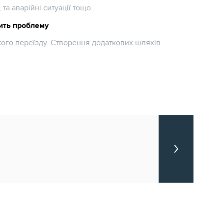
 та аварійні ситуації тощо.
ить проблему
ого переїзду. Створення додаткових шляхів