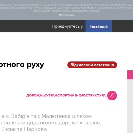
печення зручності у користуванні цим сайтом деякі сервіси використовують технологічні особливості, а саме
олить вам не вводити одну і ту ж інформацію кожен раз, коли ви повертаєтесь на цю сторінку, або переходите
Залишаючись, ви даєте згоду на використання cookie.
Докладніше
Приєднуйтесь у
Загал
ртного руху
Відхилений остаточно
Статис
Реаліз
ДОРОЖНЬО-ТРАНСПОРТНА ІНФРАСТРУКТУРА
з с. Забір'я та с.Малютянка шляхом
ановлення додаткових дорожніх знаків,
 Лісна та Паркова.