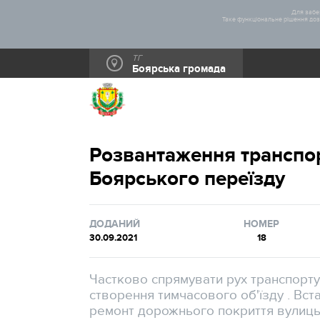
Для забез
Таке функціональне рішення дозв
ТГ
Боярська громада
Розвантаження транспо
Боярського переїзду
ДОДАНИЙ
НОМЕР
30.09.2021
18
Частково спрямувати рух транспорту 
створення тимчасового об'їзду . Вст
ремонт дорожнього покриття вулиць