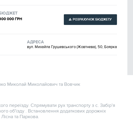
БЮДЖЕТ
300 000 ГРН
РОЗРАХУНОК БЮДЖЕТУ
АДРЕСА
вул. Михайла Грушевського (Жовтнева), 50, Боярка
ко Миколай Миколайович та Вовчик
го переїзду. Спрямувати рух транспорту з с. Забір'я
ого об'їзду . Встановлення додаткових дорожніх
 Лісна та Паркова.