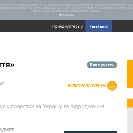
печення зручності у користуванні цим сайтом деякі сервіси використовують технологічні особливості, а саме
олить вам не вводити одну і ту ж інформацію кожен раз, коли ви повертаєтесь на цю сторінку, або переходите
Залишаючись, ви даєте згоду на використання cookie.
Докладніше
Приєднуйтесь у
Загал
ття»
Брав участь
Статис
Реаліз
ЕР
КУЛЬТУРА ТА ТУРИЗМ
сіх полеглих за Україну та відродження
ЮДЖЕТ