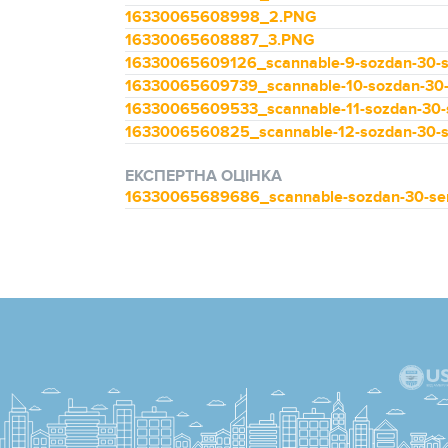
16330065608998_2.PNG
16330065608887_3.PNG
16330065609126_scannable-9-sozdan-30-s
16330065609739_scannable-10-sozdan-30-
16330065609533_scannable-11-sozdan-30-s
1633006560825_scannable-12-sozdan-30-s
ЕКСПЕРТНА ОЦІНКА
16330065689686_scannable-sozdan-30-sen