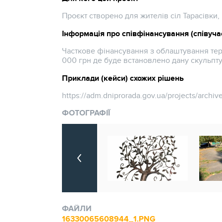
Проєкт створено для жителів сіл Тарасівки, 
Інформація про співфінансування (співучас
Часткове фінансування з облаштування тери
000 грн де буде встановлено дану скульпт
Приклади (кейси) схожих рішень
https://adm.dniprorada.gov.ua/projects/archi
ФОТОГРАФІЇ
ФАЙЛИ
16330065608944_1.PNG