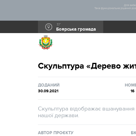
Для забез
Таке функціональне рішення дозв
ТГ
Боярська громада
Скульптура «Дерево жи
ДОДАНИЙ
НОМ
30.09.2021
16
Скульптура відображає вшанування у
нашої держави.
АВТОР ПРОЄКТУ
Б