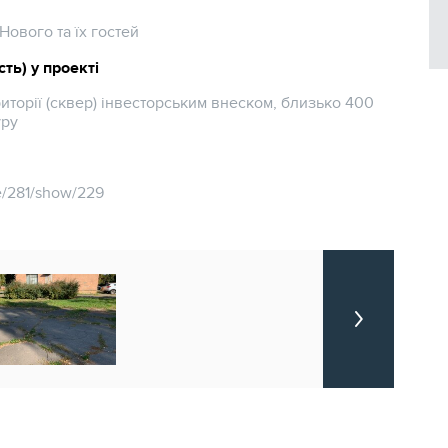
Нового та їх гостей
ть) у проекті
торії (сквер) інвесторським внеском, близько 400
уру
ve/281/show/229