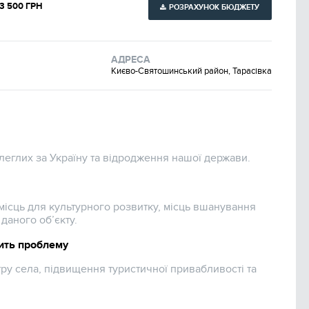
3 500 ГРН
РОЗРАХУНОК БЮДЖЕТУ
АДРЕСА
Києво-Святошинський район, Тарасівка
леглих за Україну та відродження нашої держави.
 місць для культурного розвитку, місць вшанування
даного об’єкту.
ить проблему
ру села, підвищення туристичної привабливості та