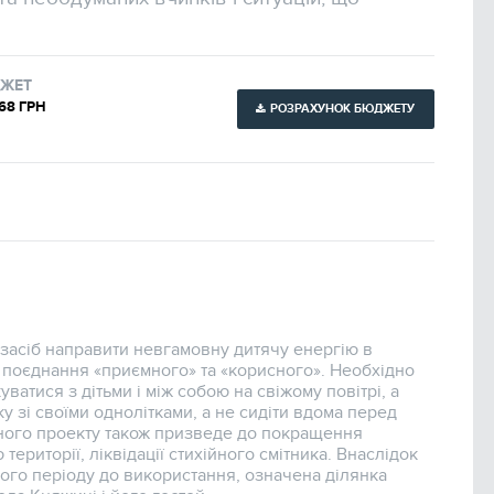
ЖЕТ
968 ГРН
РОЗРАХУНОК БЮДЖЕТУ
засіб направити невгамовну дитячу енергію в
 поєднання «приємного» та «корисного». Необхідно
уватися з дітьми і між собою на свіжому повітрі, а
у зі своїми однолітками, а не сидіти вдома перед
аного проекту також призведе до покращення
території, ліквідації стихійного смітника. Внаслідок
ого періоду до використання, означена ділянка