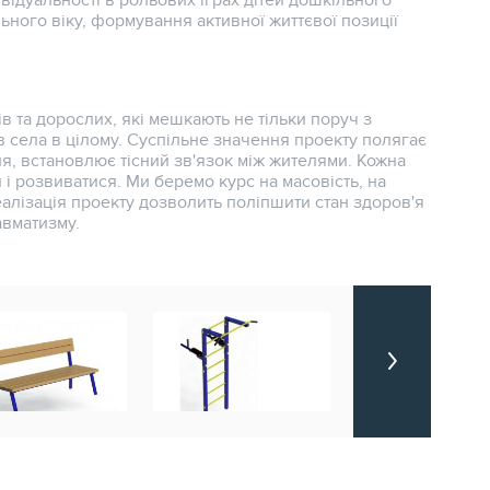
відуальності в рольових іграх дітей дошкільного
ьного віку, формування активної життєвої позиції
ів та дорослих, які мешкають не тільки поруч з
 села в цілому. Суспільне значення проекту полягає
ня, встановлює тісний зв'язок між жителями. Кожна
 і розвиватися. Ми беремо курс на масовість, на
Реалізація проекту дозволить поліпшити стан здоров'я
авматизму.