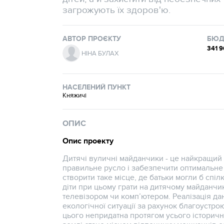
загрожують їх здоров'ю.
АВТОР ПРОЄКТУ
БЮД
341 
НІНА БУЛАХ
НАСЕЛЕНИЙ ПУНКТ
Княжичі
ОПИС
Опис проекту
Дитячі вуличні майданчики - це найкращий 
правильне русло і забезпечити оптимальне
створити таке місце, де батьки могли б спілк
діти при цьому грати на дитячому майданчик
телевізором чи комп’ютером. Реалізація д
екологічної ситуації за рахунок благоустрою 
цього непридатна протягом усього історичн