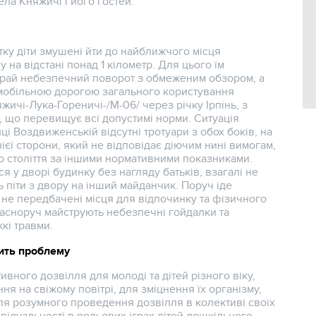
ла Княжичі і його гостей.
тку діти змушені йти до найближчого місця
 на відстані понад 1 кілометр. Для цього їм
край небезпечний поворот з обмеженим обзором, а
томобільною дорогою загального користування
ичі-Лука-Гореничі-/М-06/ через річку Ірпінь, з
, що перевищує всі допустимі норми. Ситуація
ці Воздвиженській відсутні тротуари з обох боків, на
нієї сторони, який не відповідає діючим нині вимогам,
о століття за іншими нормативними показниками.
ся у дворі будинку без нагляду батьків, взагалі не
ь піти з двору на інший майданчик. Поруч іде
 не передбачені місця для відпочинку та фізичного
власноруч майструють небезпечні гойдалки та
кі травми.
ить проблему
вного дозвілля для молоді та дітей різного віку,
я на свіжому повітрі, для зміцнення їх організму,
ля розумного проведення дозвілля в колективі своїх