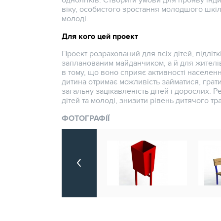
однолітків. Створити умови для прояву інди
віку, особистого зростання молодшого шкіл
молоді.
Для кого цей проект
Проект розрахований для всіх дітей, підлітк
запланованим майданчиком, а й для жителів
в тому, що воно сприяє активності населен
дитина отримає можливість займатися, грати
загальну зацікавленість дітей і дорослих. 
дітей та молоді, знизити рівень дитячого тр
ФОТОГРАФІЇ