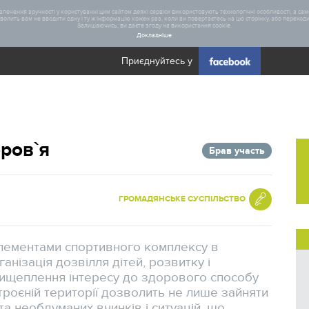
печення зручності у користуванні цим сайтом деякі сервіси використовують технологічні особливості, а саме
олить вам не вводити одну і ту ж інформацію кожен раз, коли ви повертаєтесь на цю сторінку, або переходите
Залишаючись, ви даєте згоду на використання cookie.
Докладніше
Приєднуйтесь у
Загал
оров`я
Брав участь
Статис
Реаліз
ГРОМАДЯНСЬКЕ СУСПІЛЬСТВО
лементами спортивного комплексу в
анізація дозвілля дітей, розвитку і
рищеплення інтересу до здорового способу
троєній території дозволить не лише зайняти
 та необдуманих вчинків і ситуацій, що