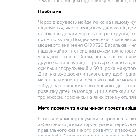
землі стане місцем відпочинку мешканців се
Проблема
Через відсутність майданчика на нашому ку
відпочинку, яке знаходиться далеко від дому
необхідно долати маршрут через крутий, в
потім по вулиці Воздвиженській, яка є ав
місцевого значення О100720 Васильків-Княж
надзвичайно інтенсивним рухом транспорту
ускладнюється ще й тим, що на частині вули
другій частині вулиці – тротуар є лише з од
оскільки споруджений у 60-ті роки минулог
Діти, які вже досягли такого віку, щоб грати
мають альтернативи, оскільки самі не можут
забудова нових житлових масивів, де також
розвитку дітей та молоді. Діти з батьками 
тренажери, граючись на яких отримують тяж
Мета проекту та яким чином проект виріш
Створити комфортні умови здорового та акти
забезпечити дітям здорові умови перебуванн
правильного фізичного розвитку, а також д